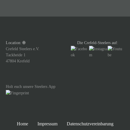
t
r
a
g
Location: 🌐
Die Crefeld-Steelers auf:
s
Crefeld Steelers e.V.
Tackheide 1
n
47804 Krefeld
a
v
Holt euch unsere Steelers App
i
g
a
Home
Impressum
Datenschutzvereinbarung