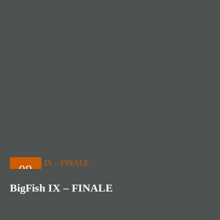
09
JULI
BigFish IX – FINALE
2026