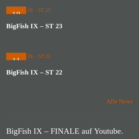
18
JUNI
BigFish IX – ST 23
2026
11
JUNI
BigFish IX – ST 22
2026
Alle News
BigFish IX – FINALE auf Youtube.