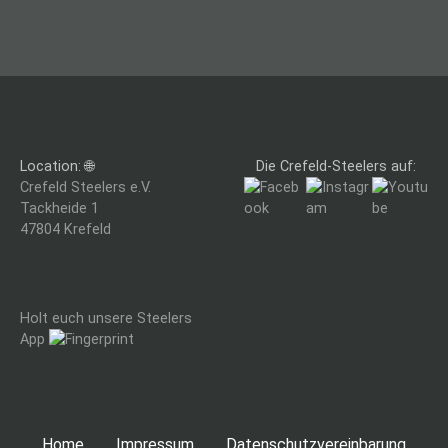
t
r
a
g
Location: 🌐
Die Crefeld-Steelers auf:
s
Crefeld Steelers e.V.
Tackheide 1
n
47804 Krefeld
a
v
Holt euch unsere Steelers
i
App
g
a
Home
Impressum
Datenschutzvereinbarung