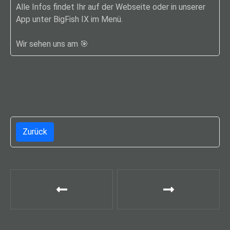
Alle Infos findet Ihr auf der Webseite oder in unserer
App unter BigFish IX im Menü.
Wir sehen uns am 🎯
ㅤ ㅤ ㅤ
Zurück
B
e
i