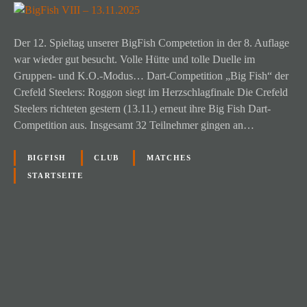
Der 12. Spieltag unserer BigFish Competetion in der 8. Auflage
war wieder gut besucht. Volle Hütte und tolle Duelle im
Gruppen- und K.O.-Modus… Dart-Competition „Big Fish“ der
Crefeld Steelers: Roggon siegt im Herzschlagfinale Die Crefeld
Steelers richteten gestern (13.11.) erneut ihre Big Fish Dart-
Competition aus. Insgesamt 32 Teilnehmer gingen an…
BIGFISH
CLUB
MATCHES
STARTSEITE
P
o