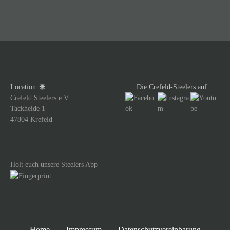
s
t
s
N
a
Location: 🌐
Die Crefeld-Steelers auf:
Crefeld Steelers e.V.
v
Tackheide 1
47804 Krefeld
i
g
Holt euch unsere Steelers App
a
t
i
Home
Impressum
Datenschutzvereinbarung