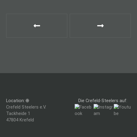
B
e
i
t
r
a
g
Location: 🌐
Die Crefeld-Steelers auf:
s
Crefeld Steelers e.V.
Tackheide 1
n
47804 Krefeld
a