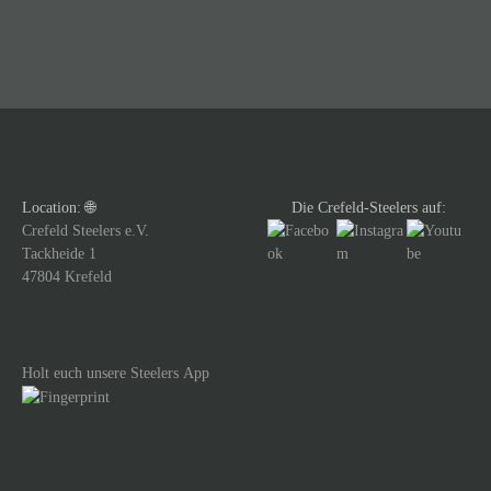
i
t
r
a
g
Location: 🌐
Die Crefeld-Steelers auf:
s
Crefeld Steelers e.V.
Tackheide 1
n
47804 Krefeld
a
v
Holt euch unsere Steelers App
i
g