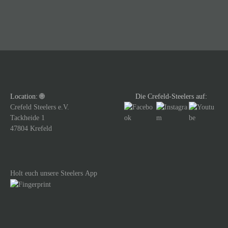
i
t
r
a
g
Location: 🌐
Die Crefeld-Steelers auf:
s
Crefeld Steelers e.V.
Tackheide 1
n
47804 Krefeld
a
v
Holt euch unsere Steelers App
i
g