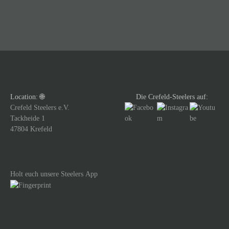
i
t
r
a
g
Location: 🌐
Die Crefeld-Steelers auf:
s
Crefeld Steelers e.V.
Tackheide 1
n
47804 Krefeld
a
v
Holt euch unsere Steelers App
i
g