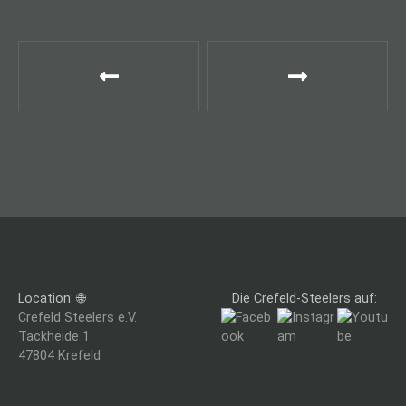
B
e
i
t
r
a
g
Location: 🌐
Die Crefeld-Steelers auf:
s
Crefeld Steelers e.V.
Tackheide 1
n
47804 Krefeld
a