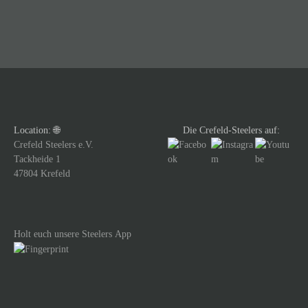
i
t
r
a
g
Location: 🌐
Die Crefeld-Steelers auf:
s
Crefeld Steelers e.V.
Tackheide 1
n
47804 Krefeld
a
v
Holt euch unsere Steelers App
i
g