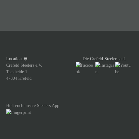
i
t
r
a
g
Location: 🌐
Die Crefeld-Steelers auf:
s
Crefeld Steelers e.V.
Tackheide 1
n
47804 Krefeld
a
v
Holt euch unsere Steelers App
i
g