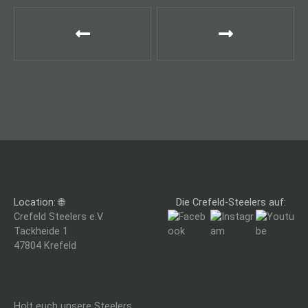
B
e
i
t
r
a
g
Location: 🌐
Die Crefeld-Steelers auf:
s
Crefeld Steelers e.V.
Tackheide 1
n
47804 Krefeld
a
v
Holt euch unsere Steelers