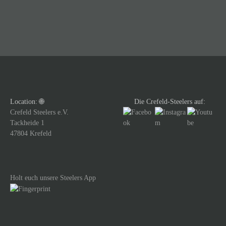
i
t
r
a
g
Location: 🌐
Die Crefeld-Steelers auf:
s
Crefeld Steelers e.V.
Tackheide 1
n
47804 Krefeld
a
v
Holt euch unsere Steelers App
i
g