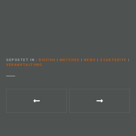
GEPOSTET IN
BIGFISH
|
MATCHES
|
NEWS
|
STARTSEITE
|
VERANSTALTUNG
B
e
i
t