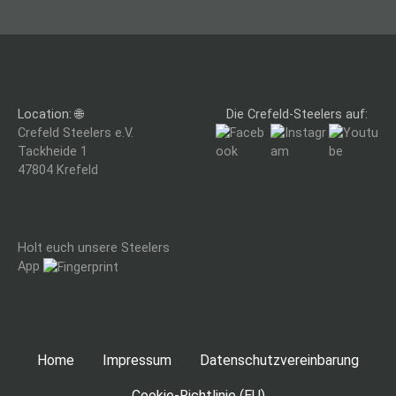
r
a
g
Location: 🌐
Die Crefeld-Steelers auf:
s
Crefeld Steelers e.V.
Tackheide 1
n
47804 Krefeld
a
v
Holt euch unsere Steelers
i
App
g
a
Home
Impressum
Datenschutzvereinbarung
t
Cookie-Richtlinie (EU)