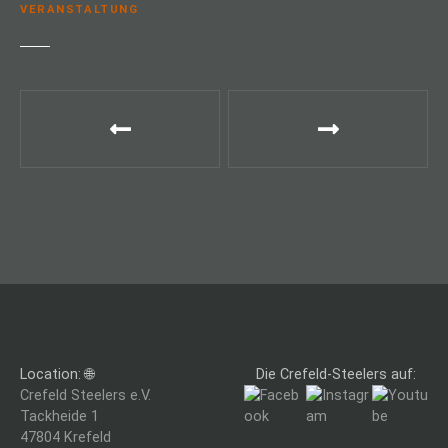
VERANSTALTUNG
B
e
i
t
r
a
g
Location: 🌐
Die Crefeld-Steelers auf:
s
Crefeld Steelers e.V.
Tackheide 1
n
47804 Krefeld