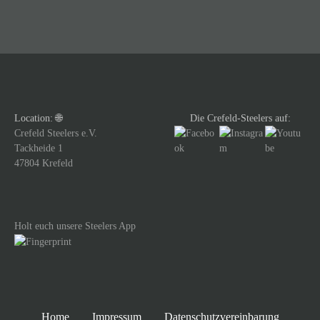
t
r
a
g
Location: 🌐
Die Crefeld-Steelers auf:
s
Crefeld Steelers e.V.
Tackheide 1
n
47804 Krefeld
a
v
Holt euch unsere Steelers App
i
g
a
Home
Impressum
Datenschutzvereinbarung