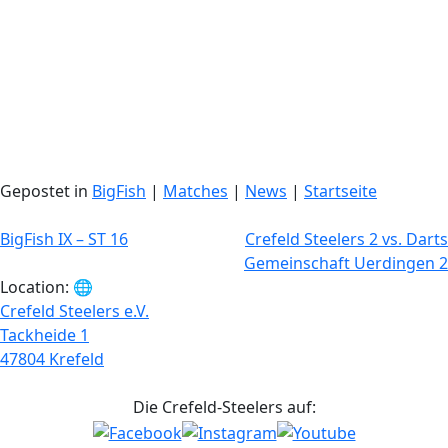
Gepostet in
BigFish
|
Matches
|
News
|
Startseite
Beitragsnavigation
BigFish IX – ST 16
Crefeld Steelers 2 vs. Darts
Gemeinschaft Uerdingen 2
Location: 🌐
Crefeld Steelers e.V.
Tackheide 1
47804 Krefeld
Die Crefeld-Steelers auf: