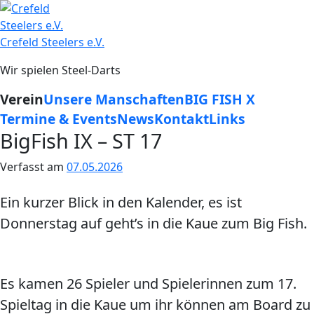
Zum
Inhalt
springen
Crefeld Steelers e.V.
Wir spielen Steel-Darts
Verein
Unsere Manschaften
BIG FISH X
Termine & Events
News
Kontakt
Links
BigFish IX – ST 17
Verfasst am
07.05.2026
Ein kurzer Blick in den Kalender, es ist
Donnerstag auf geht’s in die Kaue zum Big Fish.
Es kamen 26 Spieler und Spielerinnen zum 17.
Spieltag in die Kaue um ihr können am Board zu