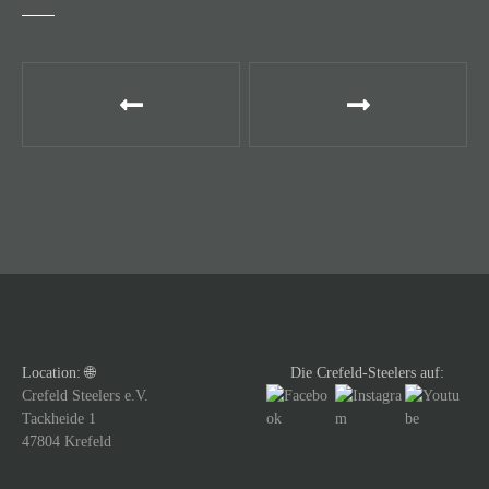
B
e
i
t
r
a
g
Location: 🌐
Die Crefeld-Steelers auf:
s
Crefeld Steelers e.V.
Tackheide 1
n
47804 Krefeld
a